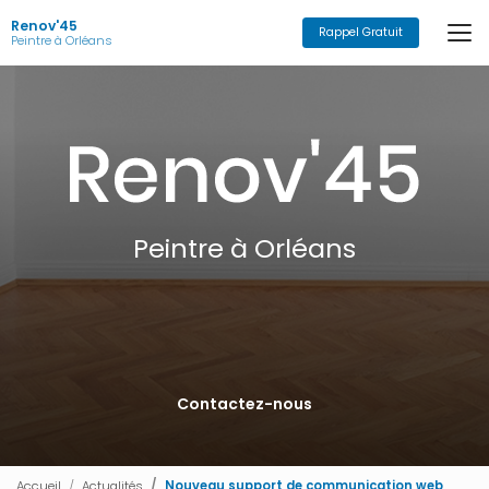
Aller
Renov'45
au
Rappel Gratuit
Peintre à Orléans
contenu
principal
Peintre à Orléans
Contactez-nous
Accueil
Actualités
Nouveau support de communication web