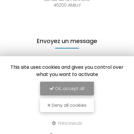
45200 AMILLY
Envoyez un message
Nom Prénom
This site uses cookies and gives you control over
what you want to activate
Société
OK, accept all
Email
Deny all cookies
Téléphone
Message
PERSONALIZE