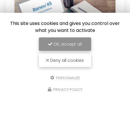
This site uses cookies and gives you control over
what you want to activate
OK, accept all
Deny all cookies
04/04/2024
Mise en peinture intérieur d'un pavillon
PERSONALIZE
à Amilly
Renov'45 effectue actuellement la
mise en
PRIVACY POLICY
peinture intérieure d'un pavillon à Amilly.
Votre peintre à Amilly
intervient chez un
particulier pour le ratissage, le…
Toute l'actualité