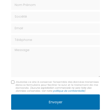
Nom Prénom
Société
Email
Téléphone
Message
J'autorise ce site à conserver l'ensemble des données transmises
dans ce formulaire pour faciliter le suivi et le traitement de ma
demande.
(Aucune exploitation commerciale ne sera faite des
données conservées. Voir notre
politique de confidentialité
)