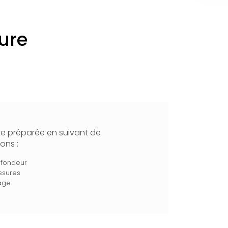
eure
te préparée en suivant de
ons :
ofondeur
ssures
age