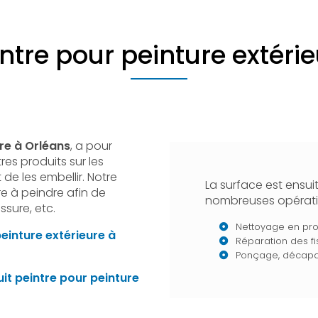
ntre pour peinture extéri
re à Orléans
, a pour
res produits sur les
 de les embellir. Notre
La surface est ensui
re à peindre afin de
nombreuses opérati
issure, etc.
Nettoyage en pr
einture extérieure
à
Réparation des fi
Ponçage, décap
uit
peintre pour peinture