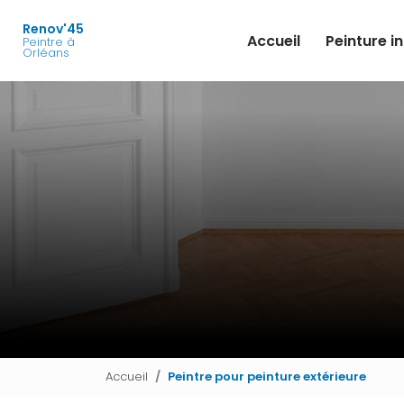
Navigation principale
Aller
au
Renov'45
Accueil
Peinture i
Peintre à
contenu
Orléans
principal
Accueil
Peintre pour peinture extérieure