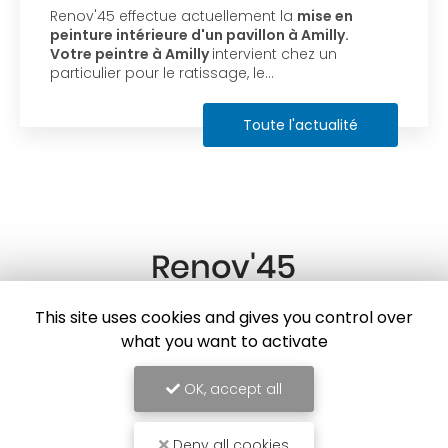
Renov'45 effectue actuellement la
mise en
peinture intérieure d'un pavillon à Amilly.
Votre peintre à Amilly
intervient chez un
particulier pour le ratissage, le…
Toute l'actualité
Peintre à Orléans
This site uses cookies and gives you control over
83 rue de la Piennerie
what you want to activate
45200 AMILLY
OK, accept all
Deny all cookies