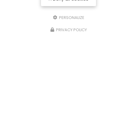
Envoyez un message
PERSONALIZE
PRIVACY POLICY
Nom Prénom
Société
Email
Téléphone
Message
J'autorise ce site à conserver l'ensemble des données transmises dans
ce formulaire pour faciliter le suivi et le traitement de ma demande.