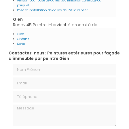
Artisan pour pose de dalles pvc imitation carrelage ou
parquet
Pose et installation de dalles de PVC à clipser
Gien
Renov'45 Peintre intervient à proximité de :
Gien
Orléans
Sens
Contactez-nous : Peintures extérieures pour façade
d'immeuble par peintre Gien
Nom Prénom
Email
Téléphone
Message