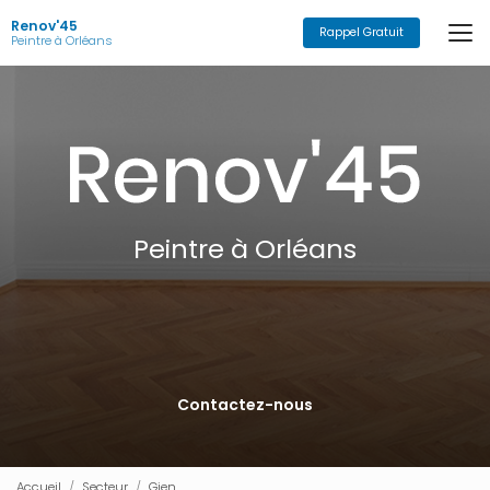
Aller
Renov'45
au
Rappel Gratuit
Peintre à Orléans
contenu
principal
Peintre à Orléans
Contactez-nous
Accueil
Secteur
Gien