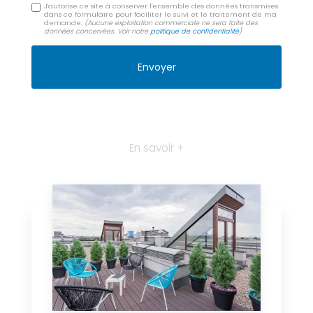
J'autorise ce site à conserver l'ensemble des données transmises
dans ce formulaire pour faciliter le suivi et le traitement de ma
demande.
(Aucune exploitation commerciale ne sera faite des
données concervées. Voir notre
politique de confidentialité
)
En savoir +