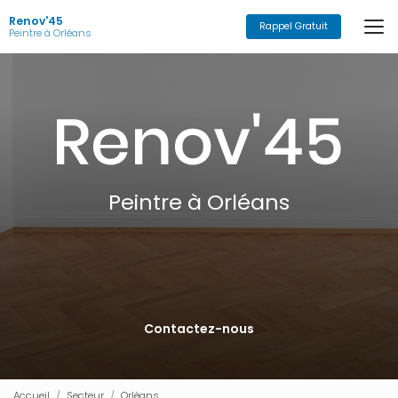
Aller
Renov'45
au
Rappel Gratuit
Peintre à Orléans
contenu
principal
Peintre à Orléans
Contactez-nous
Accueil
Secteur
Orléans