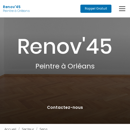
Aller
Renov'45
au
Rappel Gratuit
Peintre à Orléans
contenu
principal
Peintre à Orléans
Contactez-nous
Accueil
Secteur
Sens