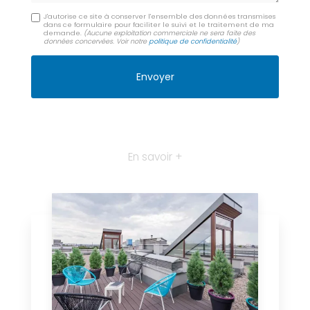
J'autorise ce site à conserver l'ensemble des données transmises
dans ce formulaire pour faciliter le suivi et le traitement de ma
demande.
(Aucune exploitation commerciale ne sera faite des
données concervées. Voir notre
politique de confidentialité
)
En savoir +