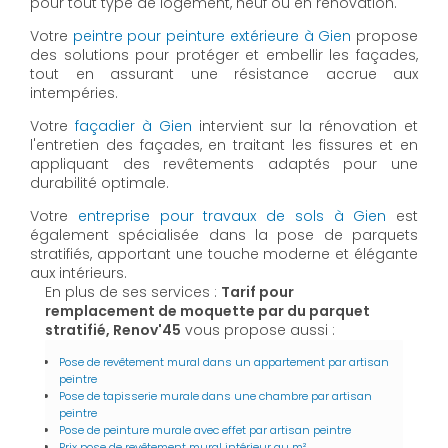
pour tout type de logement, neuf ou en rénovation.
Votre
peintre pour peinture extérieure à Gien
propose
des solutions pour protéger et embellir les façades,
tout en assurant une résistance accrue aux
intempéries.
Votre
façadier à Gien
intervient sur la rénovation et
l'entretien des façades, en traitant les fissures et en
appliquant des revêtements adaptés pour une
durabilité optimale.
Votre
entreprise pour travaux de sols à Gien
est
également spécialisée dans la pose de parquets
stratifiés, apportant une touche moderne et élégante
aux intérieurs.
En plus de ses services :
Tarif pour
remplacement de moquette par du parquet
stratifié, Renov'45
vous propose aussi :
Pose de revêtement mural dans un appartement par artisan
peintre
Pose de tapisserie murale dans une chambre par artisan
peintre
Pose de peinture murale avec effet par artisan peintre
Prix pose de revêtement mural intérieur au m²