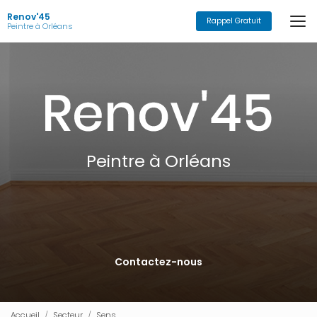
Aller
Renov'45
au
Rappel Gratuit
Peintre à Orléans
contenu
principal
Peintre à Orléans
Contactez-nous
Accueil
Secteur
Sens