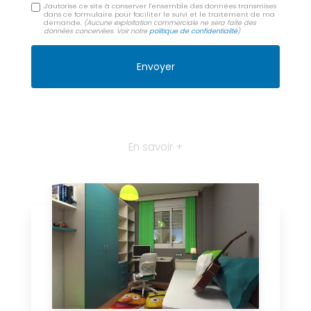
J'autorise ce site à conserver l'ensemble des données transmises
dans ce formulaire pour faciliter le suivi et le traitement de ma
demande.
(Aucune exploitation commerciale ne sera faite des
données concervées. Voir notre
politique de confidentialité
)
En savoir +