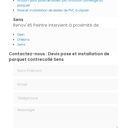
Artisan pour pose de dalles pvc imitation carrelage ou
parquet
Pose et installation de dalles de PVC à clipser
Sens
Renov'45 Peintre intervient à proximité de :
Gien
Orléans
Sens
Contactez-nous : Devis pose et installation de
parquet contrecollé Sens
Nom Prénom
Email
Téléphone
Message