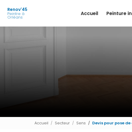
Navigation principale
Aller
au
Renov'45
Accueil
Peinture i
Peintre à
contenu
Orléans
principal
Accueil
Secteur
Sens
Devis pour pose de 