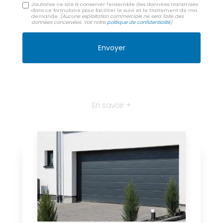
J'autorise ce site à conserver l'ensemble des données transmises
dans ce formulaire pour faciliter le suivi et le traitement de ma
demande.
(Aucune exploitation commerciale ne sera faite des
données concervées. Voir notre
politique de confidentialité
)
En savoir +