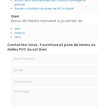
Artisan pour pose de dalles pvc imitation carrelage ou
parquet
Pose et installation de dalles de PVC à clipser
Gien
Renov'45 Peintre intervient à proximité de :
Gien
Orléans
Sens
Contactez-nous : Fourniture et pose de lames ou
dalles PVC au sol Gien
Nom Prénom
Email
Téléphone
Message