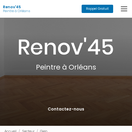
Aller
Renov'45
au
Rappel Gratuit
Peintre à Orléans
contenu
principal
Peintre à Orléans
Contactez-nous
Accueil
Secteur
Gien