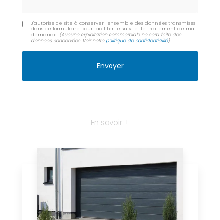
J'autorise ce site à conserver l'ensemble des données transmises
dans ce formulaire pour faciliter le suivi et le traitement de ma
demande.
(Aucune exploitation commerciale ne sera faite des
données concervées. Voir notre
politique de confidentialité
)
En savoir +