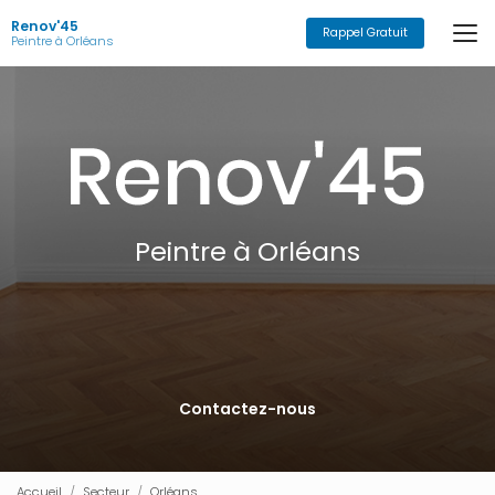
Aller
Renov'45
au
Rappel Gratuit
Peintre à Orléans
contenu
principal
Peintre à Orléans
Contactez-nous
Accueil
Secteur
Orléans