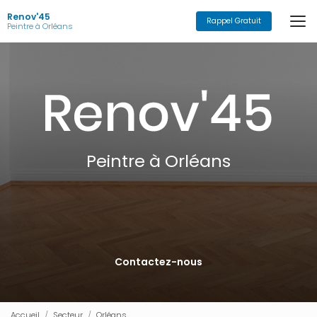
Aller
Renov'45
au
Rappel Gratuit
Peintre à Orléans
contenu
principal
Peintre à Orléans
Contactez-nous
Accueil
Secteur
Orléans