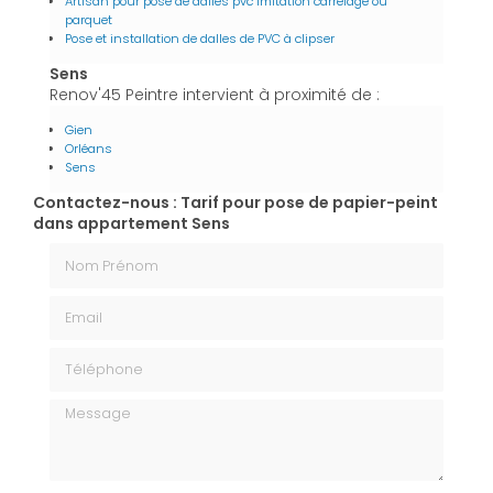
Artisan pour pose de dalles pvc imitation carrelage ou
parquet
Pose et installation de dalles de PVC à clipser
Sens
Renov'45 Peintre intervient à proximité de :
Gien
Orléans
Sens
Contactez-nous : Tarif pour pose de papier-peint
dans appartement Sens
Nom Prénom
Email
Téléphone
Message