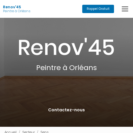
Aller
Renov'45
au
Rappel Gratuit
Peintre à Orléans
contenu
principal
Peintre à Orléans
Contactez-nous
Accueil
Secteur
Sens