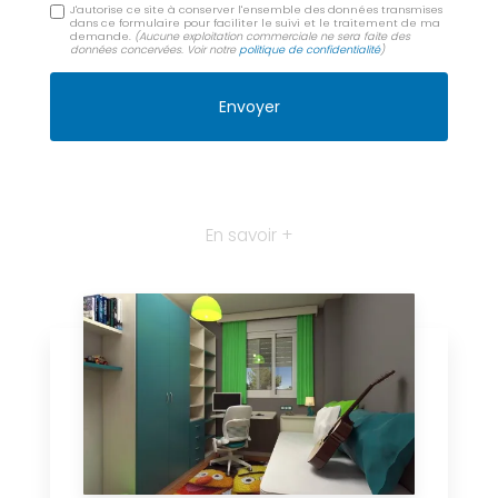
J'autorise ce site à conserver l'ensemble des données transmises
dans ce formulaire pour faciliter le suivi et le traitement de ma
demande.
(Aucune exploitation commerciale ne sera faite des
données concervées. Voir notre
politique de confidentialité
)
En savoir +